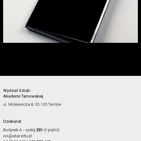
Wydział Sztuki
Akademii Tarnowskiej
ul. Mickiewicza 8, 33-100 Tarnów
Dziekanat
Budynek A – pokój
231
(II piętro)
ws@atar.edu.pl